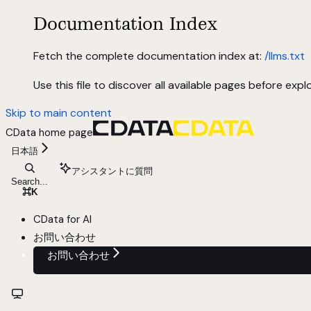
Documentation Index
Fetch the complete documentation index at:
/llms.txt
Use this file to discover all available pages before explo
Skip to main content
CData
home page
日本語
アシスタントに質問
Search...
⌘
K
CData for AI
お問い合わせ
お問い合わせ