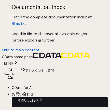
Documentation Index
Fetch the complete documentation index at:
/llms.txt
Use this file to discover all available pages
before exploring further.
Skip to main content
CData
home page
日本語
アシスタントに質問
Search...
⌘
K
CData for AI
お問い合わせ
お問い合わせ