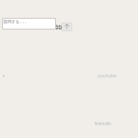
⌘
I
x
youtube
linkedin