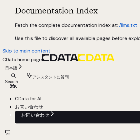
Documentation Index
Fetch the complete documentation index at:
/llms.txt
Use this file to discover all available pages before explo
Skip to main content
CData
home page
日本語
アシスタントに質問
Search...
⌘
K
CData for AI
お問い合わせ
お問い合わせ