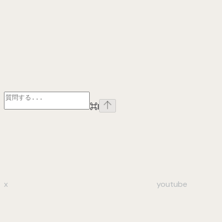
⌘
I
x
youtube