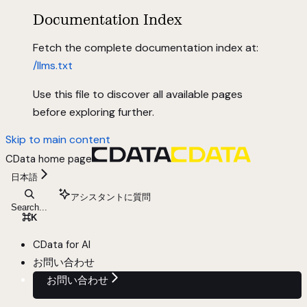
Documentation Index
Fetch the complete documentation index at:
/llms.txt
Use this file to discover all available pages
before exploring further.
Skip to main content
CData
home page
日本語
アシスタントに質問
Search...
⌘
K
CData for AI
お問い合わせ
お問い合わせ