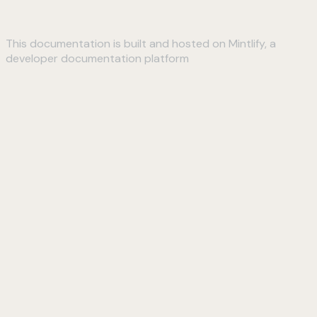
This documentation is built and hosted on Mintlify, a
developer documentation platform
Assistant
Responses
are
generated
using
AI
and
may
contain
mistakes.
Suggestions