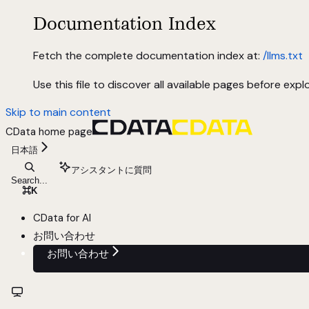
Documentation Index
Fetch the complete documentation index at:
/llms.txt
Use this file to discover all available pages before explo
Skip to main content
CData
home page
日本語
アシスタントに質問
Search...
⌘
K
CData for AI
お問い合わせ
お問い合わせ