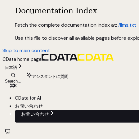
Documentation Index
Fetch the complete documentation index at:
/llms.txt
Use this file to discover all available pages before explo
Skip to main content
CData
home page
日本語
アシスタントに質問
Search...
⌘
K
CData for AI
お問い合わせ
お問い合わせ