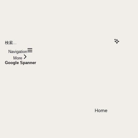
検索...
Navigation
More
Google Spanner
Home