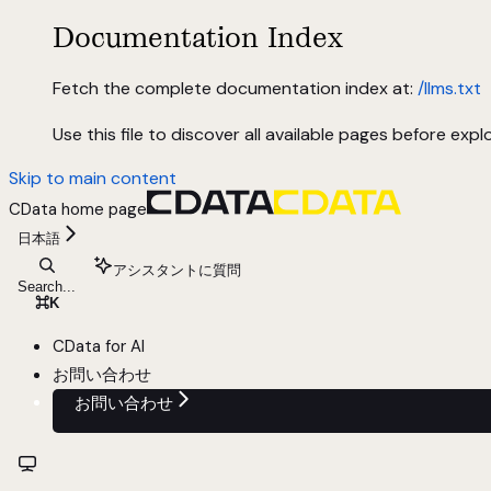
Documentation Index
Fetch the complete documentation index at:
/llms.txt
Use this file to discover all available pages before explo
Skip to main content
CData
home page
日本語
アシスタントに質問
Search...
⌘
K
CData for AI
お問い合わせ
お問い合わせ