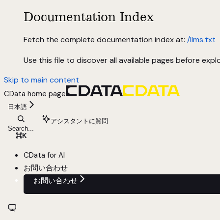
Documentation Index
Fetch the complete documentation index at:
/llms.txt
Use this file to discover all available pages before explo
Skip to main content
CData
home page
日本語
アシスタントに質問
Search...
⌘
K
CData for AI
お問い合わせ
お問い合わせ