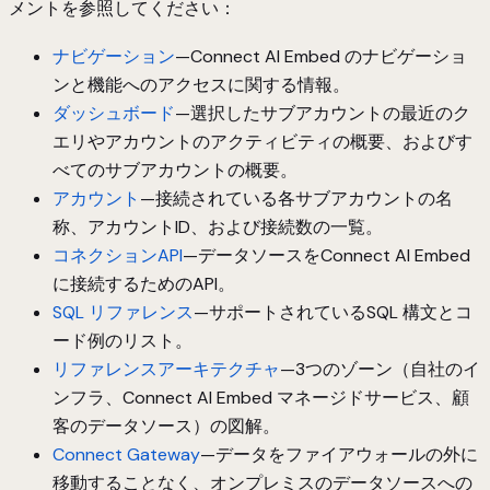
メントを参照してください：
ナビゲーション
—Connect AI Embed のナビゲーショ
ンと機能へのアクセスに関する情報。
ダッシュボード
—選択したサブアカウントの最近のク
エリやアカウントのアクティビティの概要、およびす
べてのサブアカウントの概要。
アカウント
—接続されている各サブアカウントの名
称、アカウントID、および接続数の一覧。
コネクションAPI
—データソースをConnect AI Embed
に接続するためのAPI。
SQL リファレンス
—サポートされているSQL 構文とコ
ード例のリスト。
リファレンスアーキテクチャ
—3つのゾーン（自社のイ
ンフラ、Connect AI Embed マネージドサービス、顧
客のデータソース）の図解。
Connect Gateway
—データをファイアウォールの外に
移動することなく、オンプレミスのデータソースへの