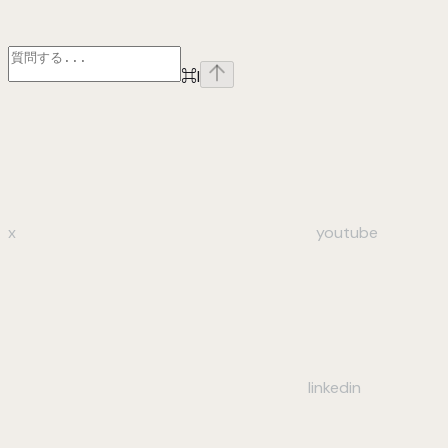
⌘
I
x
youtube
linkedin