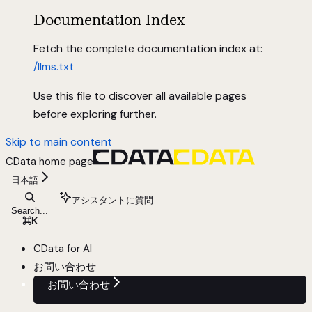
Documentation Index
Fetch the complete documentation index at:
/llms.txt
Use this file to discover all available pages
before exploring further.
Skip to main content
CData
home page
日本語
アシスタントに質問
Search...
⌘
K
CData for AI
お問い合わせ
お問い合わせ