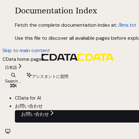
Documentation Index
Fetch the complete documentation index at:
/llms.txt
Use this file to discover all available pages before explo
Skip to main content
CData
home page
日本語
アシスタントに質問
Search...
⌘
K
CData for AI
お問い合わせ
お問い合わせ