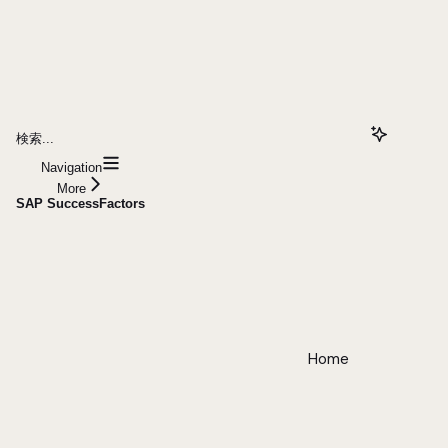
検索...
Navigation
More
SAP SuccessFactors
Home