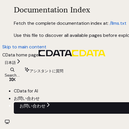
Documentation Index
Fetch the complete documentation index at:
/llms.txt
Use this file to discover all available pages before explo
Skip to main content
CData
home page
日本語
アシスタントに質問
Search...
⌘
K
CData for AI
お問い合わせ
お問い合わせ