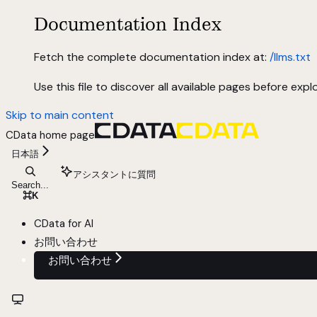
Documentation Index
Fetch the complete documentation index at:
/llms.txt
Use this file to discover all available pages before explo
Skip to main content
CData
home page
日本語
アシスタントに質問
Search...
⌘
K
CData for AI
お問い合わせ
お問い合わせ