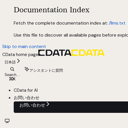
Documentation Index
Fetch the complete documentation index at:
/llms.txt
Use this file to discover all available pages before explo
Skip to main content
CData
home page
日本語
アシスタントに質問
Search...
⌘
K
CData for AI
お問い合わせ
お問い合わせ