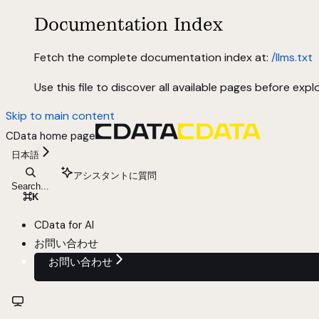
Documentation Index
Fetch the complete documentation index at:
/llms.txt
Use this file to discover all available pages before explo
Skip to main content
CData
home page
日本語
アシスタントに質問
Search...
⌘
K
CData for AI
お問い合わせ
お問い合わせ