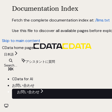
Documentation Index
Fetch the complete documentation index at:
/llms.txt
Use this file to discover all available pages before explo
Skip to main content
CData
home page
日本語
アシスタントに質問
Search...
⌘
K
CData for AI
お問い合わせ
お問い合わせ