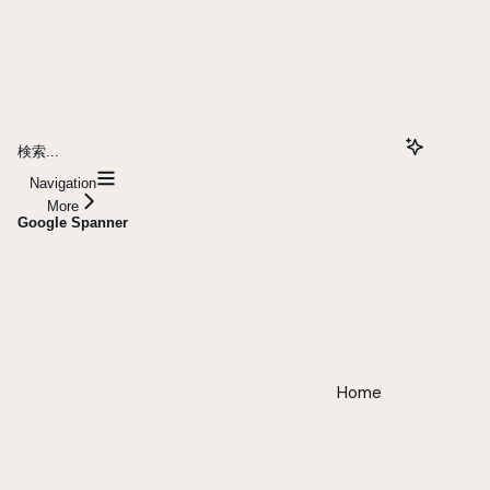
検索...
Navigation
More
Google Spanner
Home