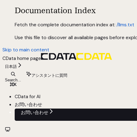
Documentation Index
Fetch the complete documentation index at:
/llms.txt
Use this file to discover all available pages before explo
Skip to main content
CData
home page
日本語
アシスタントに質問
Search...
⌘
K
CData for AI
お問い合わせ
お問い合わせ