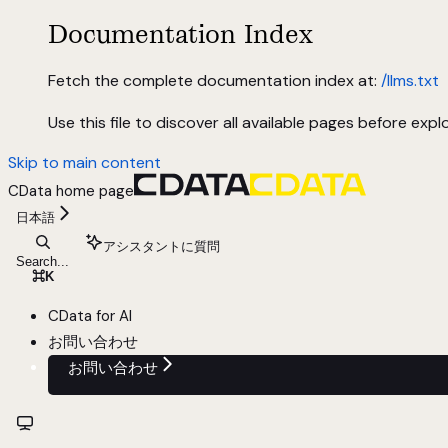
Documentation Index
Fetch the complete documentation index at:
/llms.txt
Use this file to discover all available pages before explo
Skip to main content
CData
home page
日本語
アシスタントに質問
Search...
⌘
K
CData for AI
お問い合わせ
お問い合わせ