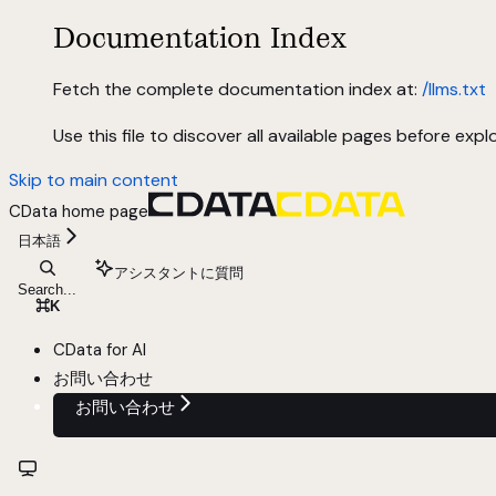
Documentation Index
Fetch the complete documentation index at:
/llms.txt
Use this file to discover all available pages before explo
Skip to main content
CData
home page
日本語
アシスタントに質問
Search...
⌘
K
CData for AI
お問い合わせ
お問い合わせ