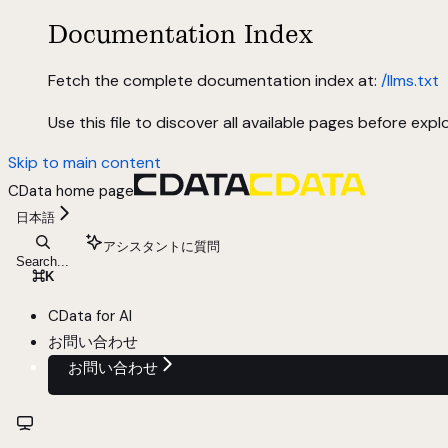
Documentation Index
Fetch the complete documentation index at:
/llms.txt
Use this file to discover all available pages before explo
Skip to main content
CData
home page
日本語
アシスタントに質問
Search...
⌘
K
CData for AI
お問い合わせ
お問い合わせ