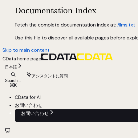
Documentation Index
Fetch the complete documentation index at:
/llms.txt
Use this file to discover all available pages before explo
Skip to main content
CData
home page
日本語
アシスタントに質問
Search...
⌘
K
CData for AI
お問い合わせ
お問い合わせ