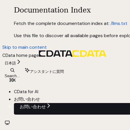
Documentation Index
Fetch the complete documentation index at:
/llms.txt
Use this file to discover all available pages before explo
Skip to main content
CData
home page
日本語
アシスタントに質問
Search...
⌘
K
CData for AI
お問い合わせ
お問い合わせ