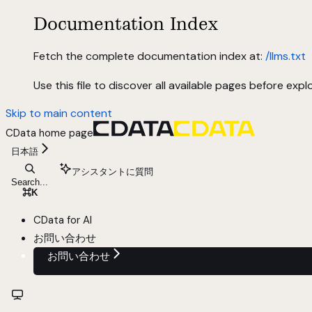
Documentation Index
Fetch the complete documentation index at:
/llms.txt
Use this file to discover all available pages before explo
Skip to main content
CData
home page
日本語
アシスタントに質問
Search...
⌘
K
CData for AI
お問い合わせ
お問い合わせ