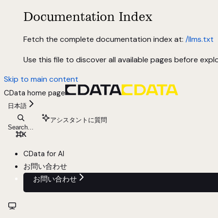
Documentation Index
Fetch the complete documentation index at:
/llms.txt
Use this file to discover all available pages before explo
Skip to main content
CData
home page
日本語
アシスタントに質問
Search...
⌘
K
CData for AI
お問い合わせ
お問い合わせ