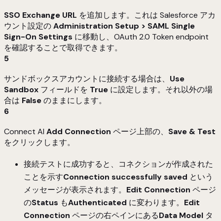
SSO Exchange URL
を追加します。これは Salesforce アカ
ウント設定の
Administration Setup > SAML Single
Sign-On Settings
に移動し、OAuth 2.0 Token endpoint
を確認することで取得できます。
5
サンドボックスアカウントに接続する場合は、
Use
Sandbox
フィールドを
True
に設定します。それ以外の場
合は
False
のままにします。
6
Connect AI
Add
Connection
ページ上部の、
Save & Test
をクリックします。
接続テストに成功すると、コネクションが作成された
ことを示す
Connection successfully saved
という
メッセージが表示されます。
Edit Connection
ページ
の
Status
も
Authenticated
に変わります。
Edit
Connection
ページの右ペインにある
Data Model
タ