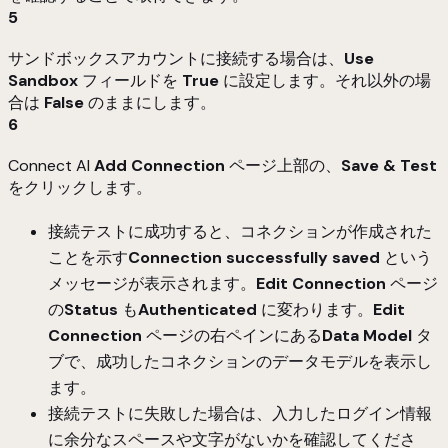
5
サンドボックスアカウントに接続する場合は、
Use
Sandbox
フィールドを
True
に設定します。それ以外の場
合は
False
のままにします。
6
Connect AI
Add
Connection
ページ上部の、
Save & Test
をクリックします。
接続テストに成功すると、コネクションが作成された
ことを示す
Connection successfully saved
という
メッセージが表示されます。
Edit Connection
ページ
の
Status
も
Authenticated
に変わります。
Edit
Connection
ページの右ペインにある
Data Model
タ
ブで、成功したコネクションのデータモデルを表示し
ます。
接続テストに失敗した場合は、入力したログイン情報
に余分なスペースや文字がないかを確認してくださ