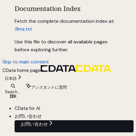
Documentation Index
Fetch the complete documentation index at:
/llms.txt
Use this file to discover all available pages
before exploring further.
Skip to main content
CData
home page
日本語
アシスタントに質問
Search...
⌘
K
CData for AI
お問い合わせ
お問い合わせ