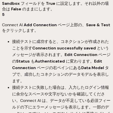
Sandbox
フィールドを
True
に設定します。それ以外の場
合は
False
のままにします。
5
Connect AI
Add
Connection
ページ上部の、
Save & Test
をクリックします。
接続テストに成功すると、コネクションが作成された
ことを示す
Connection successfully saved
という
メッセージが表示されます。
Edit Connection
ページ
の
Status
も
Authenticated
に変わります。
Edit
Connection
ページの右ペインにある
Data Model
タ
ブで、成功したコネクションのデータモデルを表示し
ます。
接続テストに失敗した場合は、入力したログイン情報
に余分なスペースや文字がないかを確認してくださ
い。Connect AI は、データが不足している必須フィー
ルドの下にエラーメッセージを表示します。一部のデ