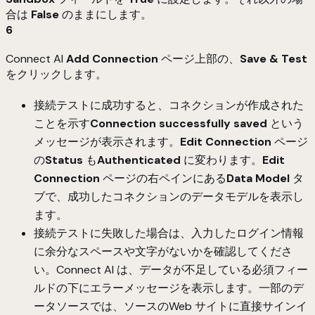
合は
False
のままにします。
6
Connect AI
Add
Connection
ページ上部の、
Save & Test
をクリックします。
接続テストに成功すると、コネクションが作成された
ことを示す
Connection successfully saved
という
メッセージが表示されます。
Edit Connection
ページ
の
Status
も
Authenticated
に変わります。
Edit
Connection
ページの右ペインにある
Data Model
タ
ブで、成功したコネクションのデータモデルを表示し
ます。
接続テストに失敗した場合は、入力したログイン情報
に余分なスペースや文字がないかを確認してくださ
い。Connect AI は、データが不足している必須フィー
ルドの下にエラーメッセージを表示します。一部のデ
ータソースでは、ソースのWeb サイトに直接サインイ