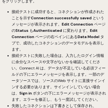
をクリックします。
接続テストに成功すると、コネクションが作成された
ことを示す
Connection successfully saved
という
メッセージが表示されます。
Edit Connection
ページ
の
Status
も
Authenticated
に変わります。
Edit
Connection
ページの右ペインにある
Data Model
タ
ブで、成功したコネクションのデータモデルを表示し
ます。
接続テストに失敗した場合は、入力したログイン情報
に余分なスペースや文字がないかを確認してくださ
い。Connect AI は、データが不足している必須フィー
ルドの下にエラーメッセージを表示します。一部のデ
ータソースでは、ソースのWeb サイトに直接サインイ
ンする必要があります。サインインしていない場合
は、
Sign in
ボタンの下にエラーメッセージが表示され
ます。エラーを修正し、もう一度試してください。
失敗したコネクションは下書きとして保存され、