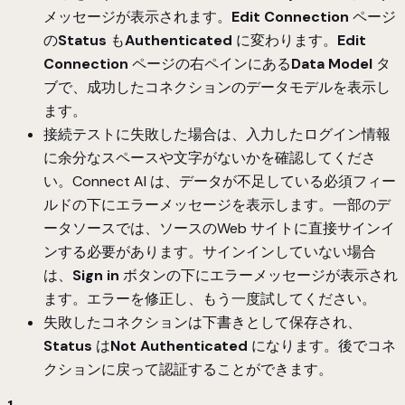
メッセージが表示されます。
Edit Connection
ページ
の
Status
も
Authenticated
に変わります。
Edit
Connection
ページの右ペインにある
Data Model
タ
ブで、成功したコネクションのデータモデルを表示し
ます。
接続テストに失敗した場合は、入力したログイン情報
に余分なスペースや文字がないかを確認してくださ
い。Connect AI は、データが不足している必須フィー
ルドの下にエラーメッセージを表示します。一部のデ
ータソースでは、ソースのWeb サイトに直接サインイ
ンする必要があります。サインインしていない場合
は、
Sign in
ボタンの下にエラーメッセージが表示され
ます。エラーを修正し、もう一度試してください。
失敗したコネクションは下書きとして保存され、
Status
は
Not Authenticated
になります。後でコネ
クションに戻って認証することができます。