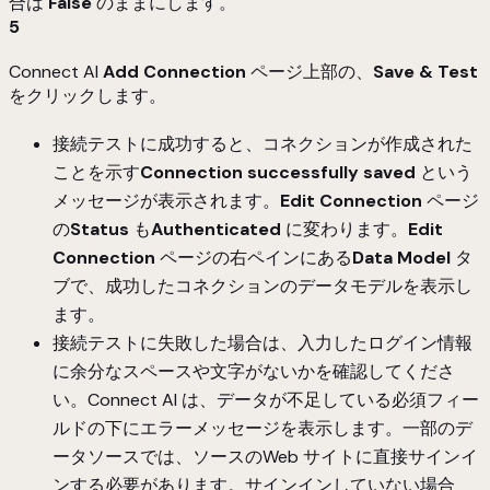
合は
False
のままにします。
5
Connect AI
Add
Connection
ページ上部の、
Save & Test
をクリックします。
接続テストに成功すると、コネクションが作成された
ことを示す
Connection successfully saved
という
メッセージが表示されます。
Edit Connection
ページ
の
Status
も
Authenticated
に変わります。
Edit
Connection
ページの右ペインにある
Data Model
タ
ブで、成功したコネクションのデータモデルを表示し
ます。
接続テストに失敗した場合は、入力したログイン情報
に余分なスペースや文字がないかを確認してくださ
い。Connect AI は、データが不足している必須フィー
ルドの下にエラーメッセージを表示します。一部のデ
ータソースでは、ソースのWeb サイトに直接サインイ
ンする必要があります。サインインしていない場合