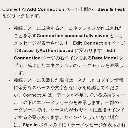
Connect AI
Add
Connection
ページ上部の、
Save & Test
をクリックします。
接続テストに成功すると、コネクションが作成された
ことを示す
Connection successfully saved
という
メッセージが表示されます。
Edit Connection
ページ
の
Status
も
Authenticated
に変わります。
Edit
Connection
ページの右ペインにある
Data Model
タ
ブで、成功したコネクションのデータモデルを表示し
ます。
接続テストに失敗した場合は、入力したログイン情報
に余分なスペースや文字がないかを確認してくださ
い。Connect AI は、データが不足している必須フィー
ルドの下にエラーメッセージを表示します。一部のデ
ータソースでは、ソースのWeb サイトに直接サインイ
ンする必要があります。サインインしていない場合
は、
Sign in
ボタンの下にエラーメッセージが表示され