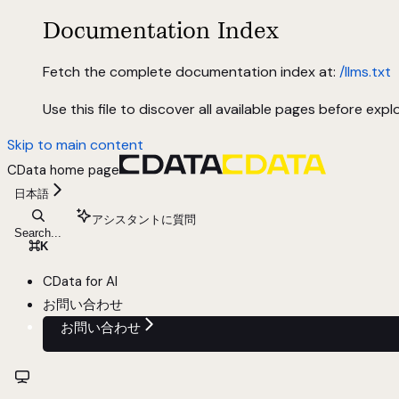
Documentation Index
Fetch the complete documentation index at:
/llms.txt
Use this file to discover all available pages before explo
Skip to main content
CData
home page
日本語
アシスタントに質問
Search...
⌘
K
CData for AI
お問い合わせ
お問い合わせ