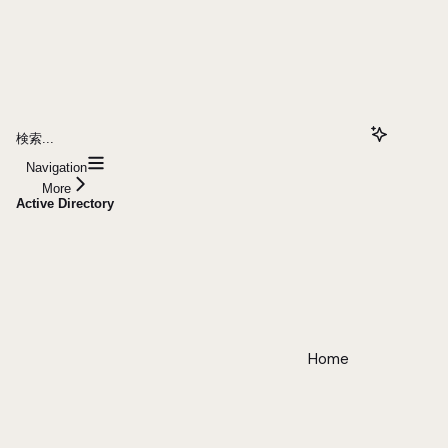
検索...
Navigation
More
Active Directory
Home