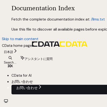
Documentation Index
Fetch the complete documentation index at:
/llms.txt
Use this file to discover all available pages before explo
Skip to main content
CData
home page
日本語
アシスタントに質問
Search...
⌘
K
CData for AI
お問い合わせ
お問い合わせ