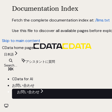
Documentation Index
Fetch the complete documentation index at:
/llms.txt
Use this file to discover all available pages before explo
Skip to main content
CData
home page
日本語
アシスタントに質問
Search...
⌘
K
CData for AI
お問い合わせ
お問い合わせ