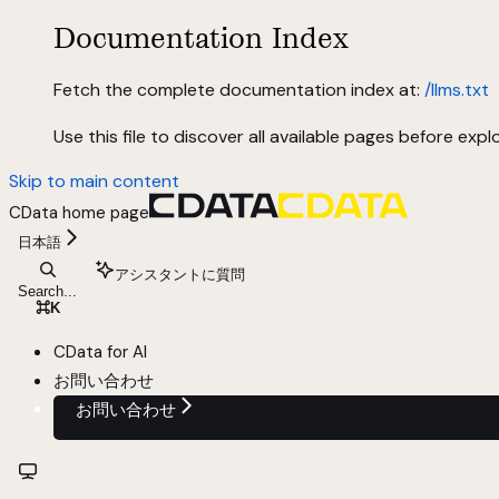
Documentation Index
Fetch the complete documentation index at:
/llms.txt
Use this file to discover all available pages before explo
Skip to main content
CData
home page
日本語
アシスタントに質問
Search...
⌘
K
CData for AI
お問い合わせ
お問い合わせ