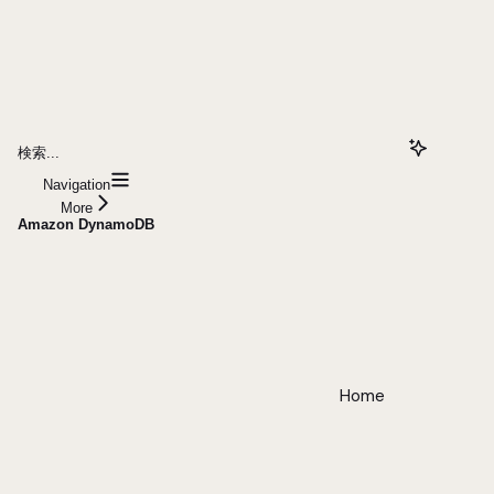
検索...
Navigation
More
Amazon DynamoDB
Home