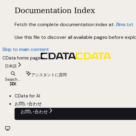
Documentation Index
Fetch the complete documentation index at:
/llms.txt
Use this file to discover all available pages before explo
Skip to main content
CData
home page
日本語
アシスタントに質問
Search...
⌘
K
CData for AI
お問い合わせ
お問い合わせ