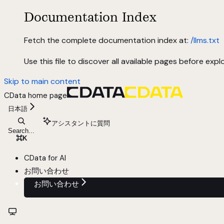
Documentation Index
Fetch the complete documentation index at:
/llms.txt
Use this file to discover all available pages before explo
Skip to main content
CData
home page
日本語
アシスタントに質問
Search...
⌘
K
CData for AI
お問い合わせ
お問い合わせ