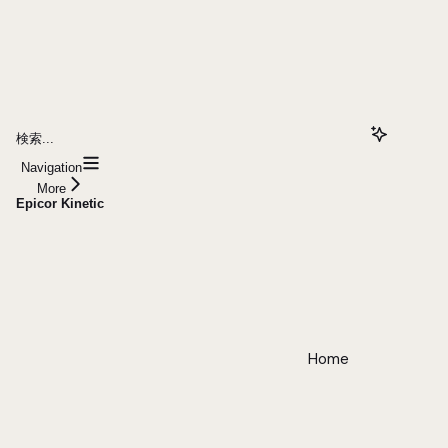
検索...
Navigation
More
Epicor Kinetic
Home