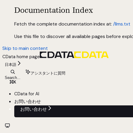
Documentation Index
Fetch the complete documentation index at:
/llms.txt
Use this file to discover all available pages before explo
Skip to main content
CData
home page
日本語
アシスタントに質問
Search...
⌘
K
CData for AI
お問い合わせ
お問い合わせ