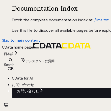
Documentation Index
Fetch the complete documentation index at:
/llms.txt
Use this file to discover all available pages before explo
Skip to main content
CData
home page
日本語
アシスタントに質問
Search...
⌘
K
CData for AI
お問い合わせ
お問い合わせ