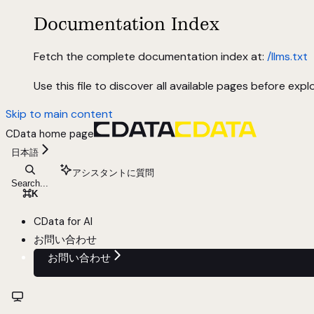
Documentation Index
Fetch the complete documentation index at:
/llms.txt
Use this file to discover all available pages before explo
Skip to main content
CData
home page
日本語
アシスタントに質問
Search...
⌘
K
CData for AI
お問い合わせ
お問い合わせ