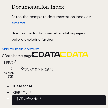
Documentation Index
Fetch the complete documentation index at:
/llms.txt
Use this file to discover all available pages
before exploring further.
Skip to main content
CData
home page
日本語
アシスタントに質問
Search...
⌘
K
CData for AI
お問い合わせ
お問い合わせ