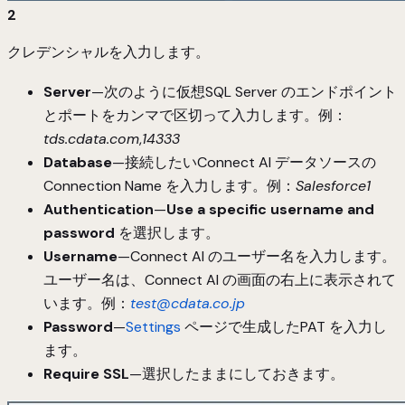
2
クレデンシャルを入力します。
Server
—次のように仮想SQL Server のエンドポイント
とポートをカンマで区切って入力します。例：
tds.cdata.com
,
14333
Database
—接続したいConnect AI データソースの
Connection Name を入力します。例：
Salesforce1
Authentication
—
Use a specific username and
password
を選択します。
Username
—Connect AI のユーザー名を入力します。
ユーザー名は、Connect AI の画面の右上に表示されて
います。例：
test@cdata.co.jp
Password
—
Settings
ページで生成したPAT を入力し
ます。
Require SSL
—選択したままにしておきます。