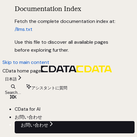
Documentation Index
Fetch the complete documentation index at:
/llms.txt
Use this file to discover all available pages
before exploring further.
Skip to main content
CData
home page
日本語
アシスタントに質問
Search...
⌘
K
CData for AI
お問い合わせ
お問い合わせ