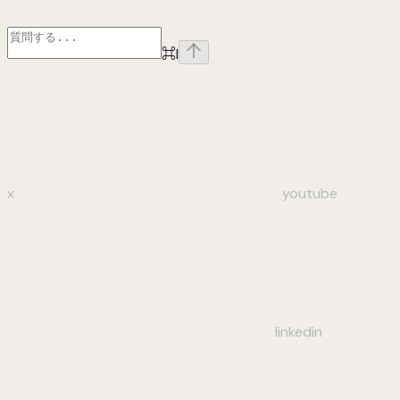
⌘
I
x
youtube
linkedin