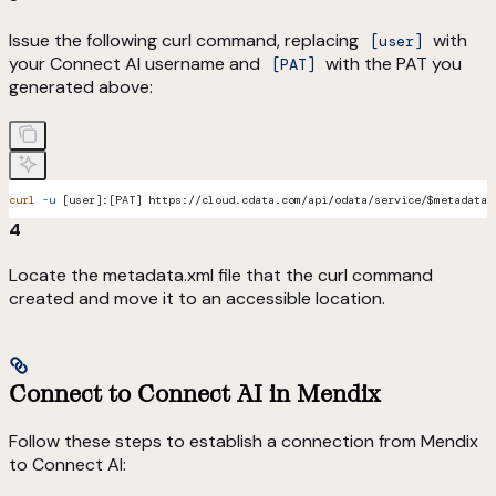
Issue the following curl command, replacing
with
[user]
your Connect AI username and
with the PAT you
[PAT]
generated above:
curl
 -u
 [user]:[PAT] https://cloud.cdata.com/api/odata/service/
$metadata
 
4
Locate the metadata.xml file that the curl command
created and move it to an accessible location.
Connect to Connect AI in Mendix
Follow these steps to establish a connection from Mendix
to Connect AI: