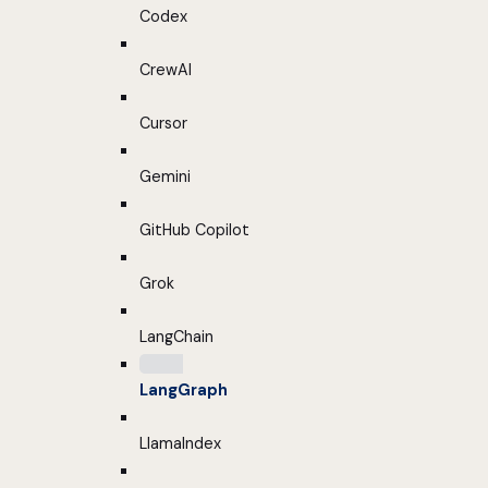
Codex
CrewAI
Cursor
Gemini
GitHub Copilot
Grok
LangChain
LangGraph
LlamaIndex