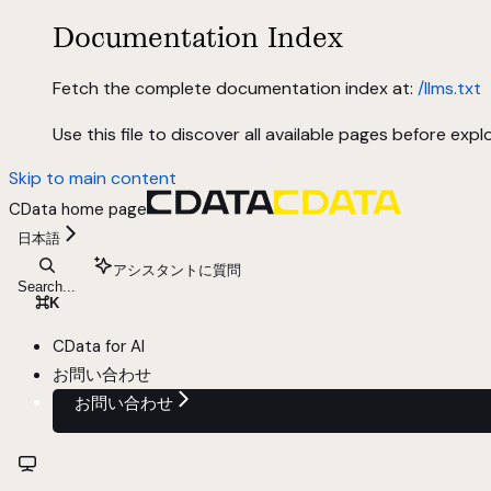
Documentation Index
Fetch the complete documentation index at:
/llms.txt
Use this file to discover all available pages before explo
Skip to main content
CData
home page
日本語
アシスタントに質問
Search...
⌘
K
CData for AI
お問い合わせ
お問い合わせ