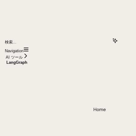
検索...
Navigation
AI ツール
LangGraph
Home