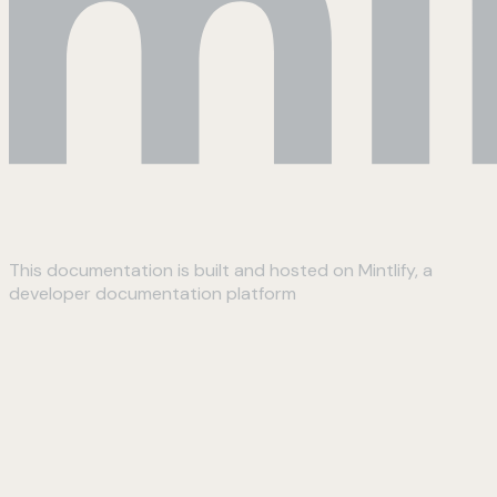
This documentation is built and hosted on Mintlify, a
developer documentation platform
Assistant
Responses
are
generated
using