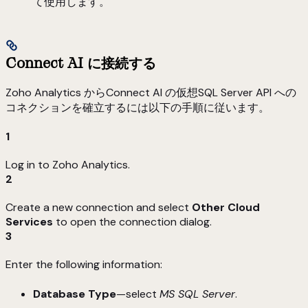
て使用します。
Connect AI に接続する
Zoho Analytics からConnect AI の仮想SQL Server API への
コネクションを確立するには以下の手順に従います。
1
Log in to Zoho Analytics.
2
Create a new connection and select
Other Cloud
Services
to open the connection dialog.
3
Enter the following information:
Database Type
—select
MS SQL Server
.