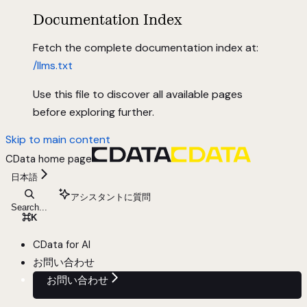
Documentation Index
Fetch the complete documentation index at:
/llms.txt
Use this file to discover all available pages
before exploring further.
Skip to main content
CData
home page
日本語
アシスタントに質問
Search...
⌘
K
CData for AI
お問い合わせ
お問い合わせ