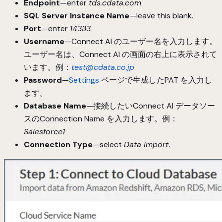
Endpoint
—enter
tds.cdata.com
SQL Server Instance Name
—leave this blank.
Port
—enter
14333
Username
—Connect AI のユーザー名を入力します。
ユーザー名は、Connect AI の画面の右上に表示されて
います。例：
test@cdata.co.jp
Password
—
Settings
ページで生成したPAT を入力し
ます。
Database Name
—接続したいConnect AI データソー
スのConnection Name を入力します。例：
Salesforce1
Connection Type
—select
Data Import
.