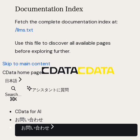
Documentation Index
Fetch the complete documentation index at:
/llms.txt
Use this file to discover all available pages
before exploring further.
Skip to main content
CData
home page
日本語
アシスタントに質問
Search...
⌘
K
CData for AI
お問い合わせ
お問い合わせ