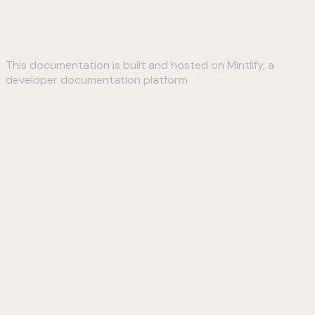
This documentation is built and hosted on Mintlify, a
developer documentation platform
Assistant
Responses
are
generated
using
AI
and
may
contain
mistakes.
Suggestions