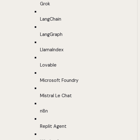
Grok
LangChain
LangGraph
LlamaIndex
Lovable
Microsoft Foundry
Mistral Le Chat
n8n
Replit Agent