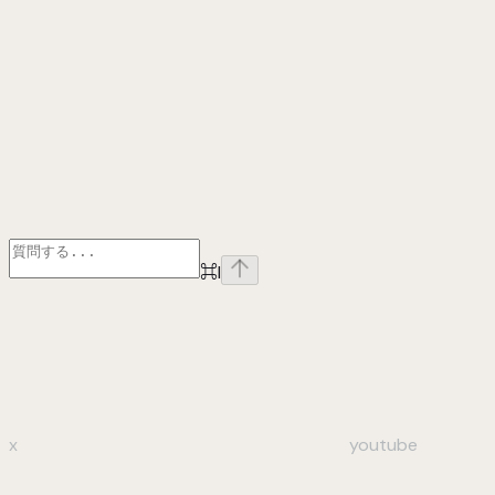
⌘
I
x
youtube