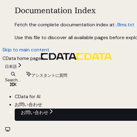
Documentation Index
Fetch the complete documentation index at:
/llms.txt
Use this file to discover all available pages before explo
Skip to main content
CData
home page
日本語
アシスタントに質問
Search...
⌘
K
CData for AI
お問い合わせ
お問い合わせ