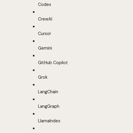
Codex
CrewAI
Cursor
Gemini
GitHub Copilot
Grok
LangChain
LangGraph
LlamaIndex