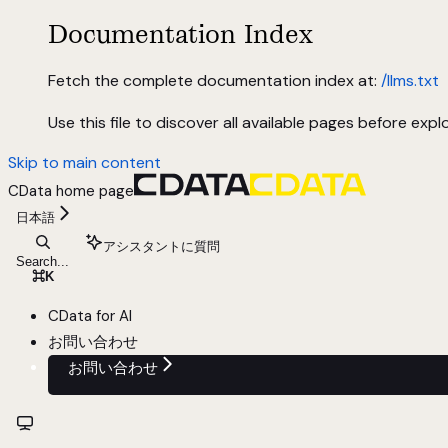
Documentation Index
Fetch the complete documentation index at:
/llms.txt
Use this file to discover all available pages before explo
Skip to main content
CData
home page
日本語
アシスタントに質問
Search...
⌘
K
CData for AI
お問い合わせ
お問い合わせ