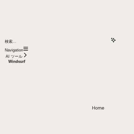
検索...
Navigation
AI ツール
Windsurf
Home