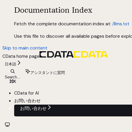
Documentation Index
Fetch the complete documentation index at:
/llms.txt
Use this file to discover all available pages before explo
Skip to main content
CData
home page
日本語
アシスタントに質問
Search...
⌘
K
CData for AI
お問い合わせ
お問い合わせ