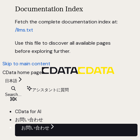
Documentation Index
Fetch the complete documentation index at:
/llms.txt
Use this file to discover all available pages
before exploring further.
Skip to main content
CData
home page
日本語
アシスタントに質問
Search...
⌘
K
CData for AI
お問い合わせ
お問い合わせ