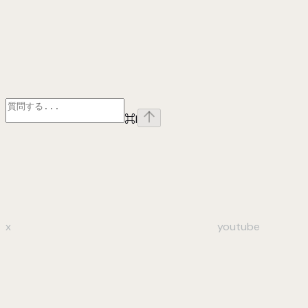
⌘
I
x
youtube