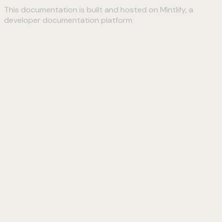
This documentation is built and hosted on Mintlify, a
developer documentation platform
Assistant
Responses
are
generated
using
AI
and
may
contain
mistakes.
Suggestions
How do I
connect to
my