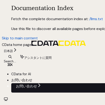
Documentation Index
Fetch the complete documentation index at:
/llms.txt
Use this file to discover all available pages before explo
Skip to main content
CData
home page
日本語
アシスタントに質問
Search...
⌘
K
CData for AI
お問い合わせ
お問い合わせ