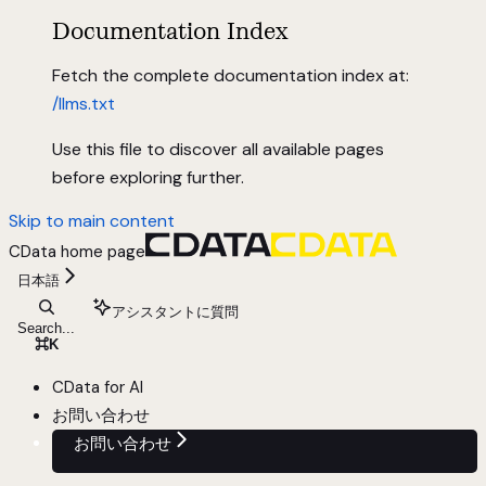
Documentation Index
Fetch the complete documentation index at:
/llms.txt
Use this file to discover all available pages
before exploring further.
Skip to main content
CData
home page
日本語
アシスタントに質問
Search...
⌘
K
CData for AI
お問い合わせ
お問い合わせ