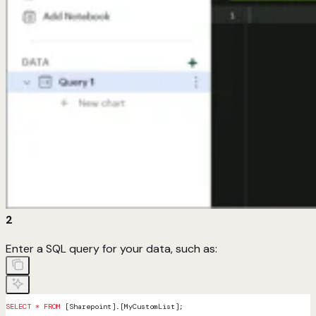
2
Enter a SQL query for your data, such as:
SELECT
 *
 FROM
 [Sharepoint].[MyCustomList];