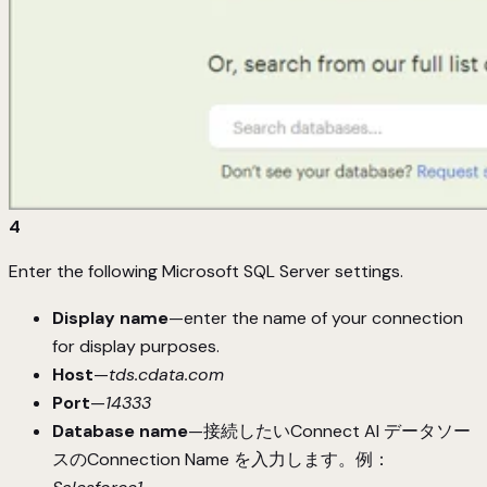
4
Enter the following Microsoft SQL Server settings.
Display name
—enter the name of your connection
for display purposes.
Host
—
tds.cdata.com
Port
—
14333
Database name
—接続したいConnect AI データソー
スのConnection Name を入力します。例：