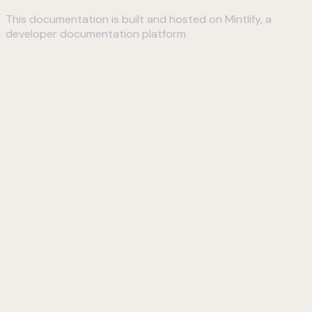
This documentation is built and hosted on Mintlify, a
developer documentation platform
Assistant
Responses
are
generated
using
AI
and
may
contain
mistakes.
Suggestions
How do I
connect to
my