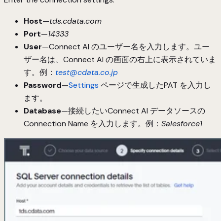
Host
—
tds.cdata.com
Port
—
14333
User
—Connect AI のユーザー名を入力します。ユー
ザー名は、Connect AI の画面の右上に表示されていま
す。例：
test@cdata.co.jp
Password
—
Settings
ページで生成したPAT を入力し
ます。
Database
—接続したいConnect AI データソースの
Connection Name を入力します。例：
Salesforce1