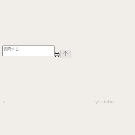
⌘
I
x
youtube