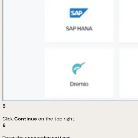
5
Click
Continue
on the top right.
6
Enter the connection settings.