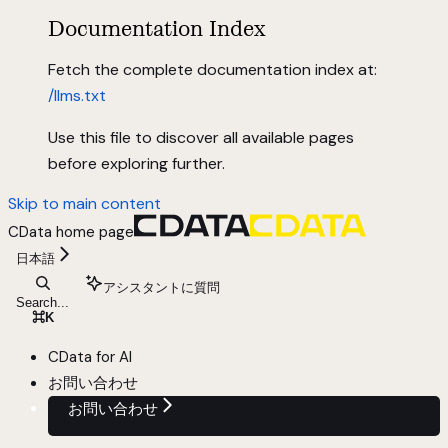
Documentation Index
Fetch the complete documentation index at:
/llms.txt
Use this file to discover all available pages
before exploring further.
Skip to main content
CData
home page
日本語
アシスタントに質問
Search...
⌘
K
CData for AI
お問い合わせ
お問い合わせ