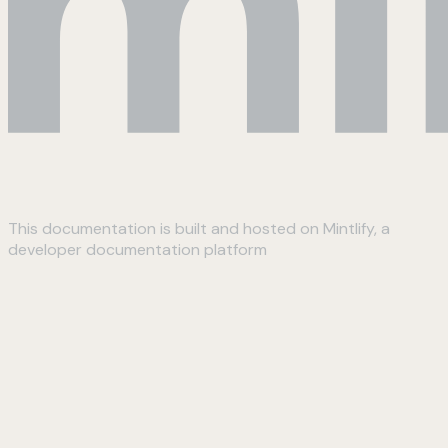
This documentation is built and hosted on Mintlify, a
developer documentation platform
Assistant
Responses
are
generated
using