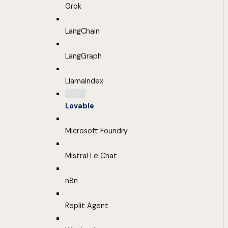
Grok
LangChain
LangGraph
LlamaIndex
Lovable
Microsoft Foundry
Mistral Le Chat
n8n
Replit Agent