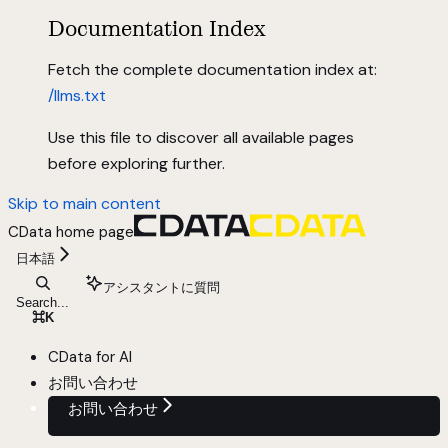
Documentation Index
Fetch the complete documentation index at:
/llms.txt
Use this file to discover all available pages
before exploring further.
Skip to main content
CData
home page
日本語
アシスタントに質問
Search...
⌘
K
CData for AI
お問い合わせ
お問い合わせ