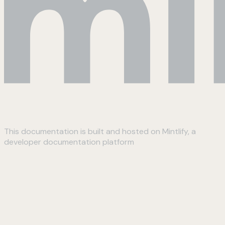
This documentation is built and hosted on Mintlify, a
developer documentation platform
Assistant
Responses
are
generated