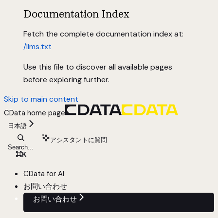
Documentation Index
Fetch the complete documentation index at:
/llms.txt
Use this file to discover all available pages
before exploring further.
Skip to main content
CData
home page
日本語
アシスタントに質問
Search...
⌘
K
CData for AI
お問い合わせ
お問い合わせ