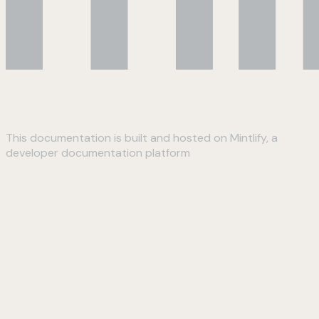
This documentation is built and hosted on Mintlify, a
developer documentation platform
Assistant
Responses
are
generated
using
AI
and