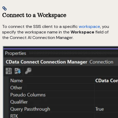
Connect to a Workspace
To connect the SSIS client to a specific
workspace
, you
specify the workspace name in the
Workspace
field of
the Connect AI Connection Manager.