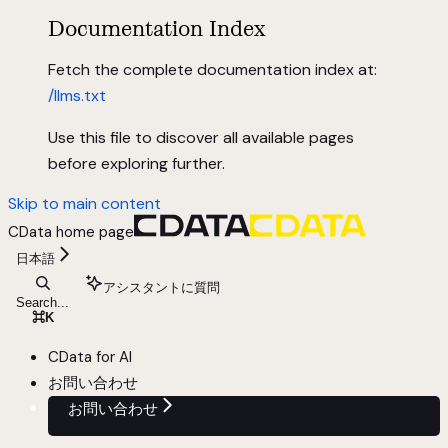
Documentation Index
Fetch the complete documentation index at:
/llms.txt
Use this file to discover all available pages
before exploring further.
Skip to main content
CData
home page
日本語
アシスタントに質問
Search...
⌘
K
CData for AI
お問い合わせ
お問い合わせ