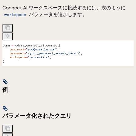
Connect AI ワークスペースに接続するには、次のように
パラメータを追加します。
workspace
conn 
=
 cdata_connect_ai.connect(
    username
=
"you@example.com"
,
    password
=
"<your_personal_access_token>"
,
    workspace
=
"production"
,
)
例
パラメータ化されたクエリ