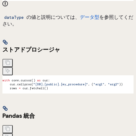
の値と説明については、
データ型
を参照してくだ
dataType
さい。
ストアドプロシージャ
with
 conn.cursor() 
as
 cur:
    cur.callproc(
"[DB].[public].[my_procedure]"
, (
"arg1"
, 
"arg2"
))
    rows 
=
 cur.fetchall()
Pandas 統合