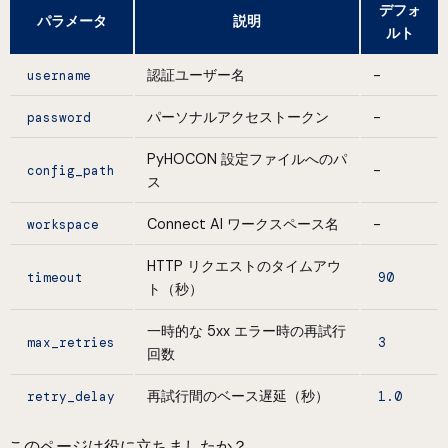
デフォ
パラメータ
説明
ルト
認証ユーザー名
-
username
パーソナルアクセストークン
-
password
PyHOCON 設定ファイルへのパ
-
config_path
ス
Connect AI ワークスペース名
-
workspace
HTTP リクエストのタイムアウ
timeout
90
ト（秒）
一時的な 5xx エラー時の再試行
max_retries
3
回数
再試行間のベース遅延（秒）
retry_delay
1.0
このページは役に立ちましたか？