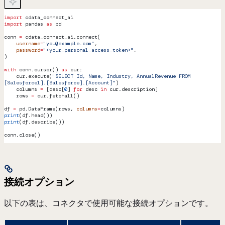
import
 cdata_connect_ai
import
 pandas 
as
 pd
conn 
=
 cdata_connect_ai.connect(
    username
=
"you@example.com"
,
    password
=
"<your_personal_access_token>"
,
)
with
 conn.cursor() 
as
 cur:
    cur.execute(
"SELECT Id, Name, Industry, AnnualRevenue FROM 
[Salesforce1].[Salesforce].[Account]"
)
    columns 
=
 [desc[
0
] 
for
 desc 
in
 cur.description]
    rows 
=
 cur.fetchall()
df 
=
 pd.DataFrame(rows, 
columns
=
columns)
print
(df.head())
print
(df.describe())
conn.close()
接続オプション
以下の表は、コネクタで使用可能な接続オプションです。