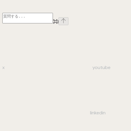
⌘
I
x
youtube
linkedin