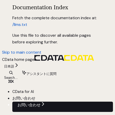
Documentation Index
Fetch the complete documentation index at:
/llms.txt
Use this file to discover all available pages
before exploring further.
Skip to main content
CData
home page
日本語
アシスタントに質問
Search...
⌘
K
CData for AI
お問い合わせ
お問い合わせ