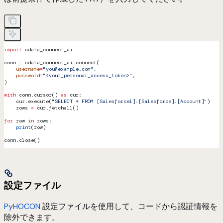
import
 cdata_connect_ai
conn 
=
 cdata_connect_ai.connect(
    username
=
"you@example.com"
,
    password
=
"<your_personal_access_token>"
,
)
with
 conn.cursor() 
as
 cur:
    cur.execute(
"SELECT * FROM [Salesforce1].[Salesforce].[Account]"
)
    rows 
=
 cur.fetchall()
for
 row 
in
 rows:
    print
(row)
conn.close()
設定ファイル
PyHOCON
設定ファイルを使用して、コードから認証情報を
除外できます。