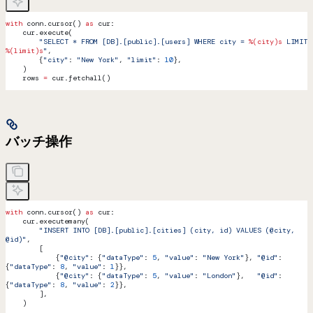
with
 conn.cursor() 
as
 cur:
    cur.execute(
        "SELECT * FROM [DB].[public].[users] WHERE city = 
%(city)s
 LIMIT 
%(limit)s
"
,
        {
"city"
: 
"New York"
, 
"limit"
: 
10
},
    )
    rows 
=
 cur.fetchall()
バッチ操作
with
 conn.cursor() 
as
 cur:
    cur.executemany(
        "INSERT INTO [DB].[public].[cities] (city, id) VALUES (@city, 
@id)"
,
        [
            {
"@city"
: {
"dataType"
: 
5
, 
"value"
: 
"New York"
}, 
"@id"
: 
{
"dataType"
: 
8
, 
"value"
: 
1
}},
            {
"@city"
: {
"dataType"
: 
5
, 
"value"
: 
"London"
},   
"@id"
: 
{
"dataType"
: 
8
, 
"value"
: 
2
}},
        ],
    )