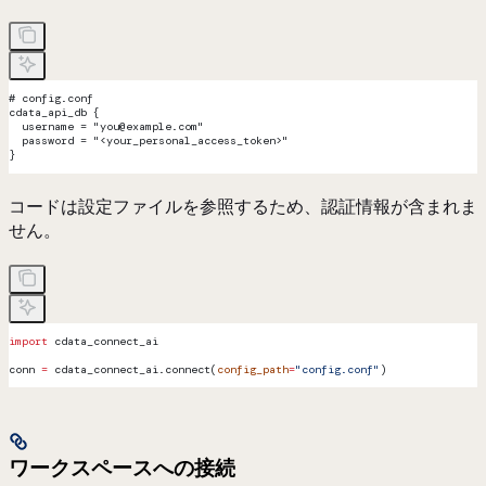
# config.conf
cdata_api_db {
  username = "you@example.com"
  password = "<your_personal_access_token>"
}
コードは設定ファイルを参照するため、認証情報が含まれま
せん。
import
 cdata_connect_ai
conn 
=
 cdata_connect_ai.connect(
config_path
=
"config.conf"
)
ワークスペースへの接続