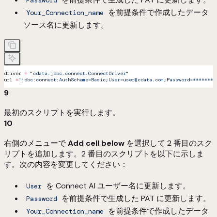
を前提条件で作成したデータ
Your_Connection_name
ソース名に更新します。
driver 
=
 "cdata.jdbc.connect.ConnectDriver"
url 
=
"jdbc:connect:AuthScheme=Basic;User=user@cdata.com;Password=********
9
最初のスクリプトを実行します。
10
右側のメニューで
Add cell below
を選択して 2 番目のスク
リプトを追加します。2 番目のスクリプトを以下に示しま
す。次の内容を変更してください：
を Connect AI ユーザー名に更新します。
User
を前提条件で生成した PAT に更新します。
Password
を前提条件で作成したデータ
Your_Connection_name