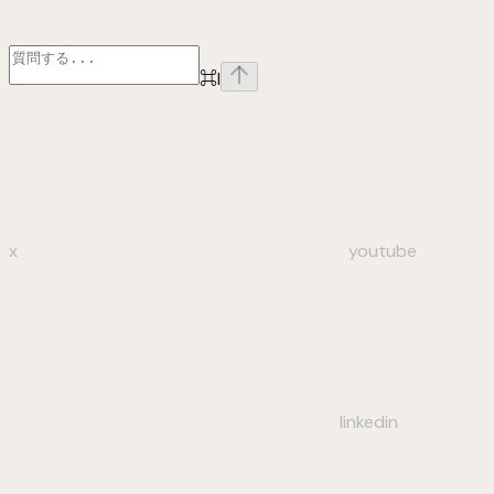
⌘
I
x
youtube
linkedin