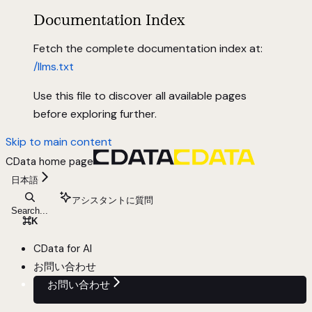
Documentation Index
Fetch the complete documentation index at:
/llms.txt
Use this file to discover all available pages
before exploring further.
Skip to main content
CData
home page
日本語
アシスタントに質問
Search...
⌘
K
CData for AI
お問い合わせ
お問い合わせ