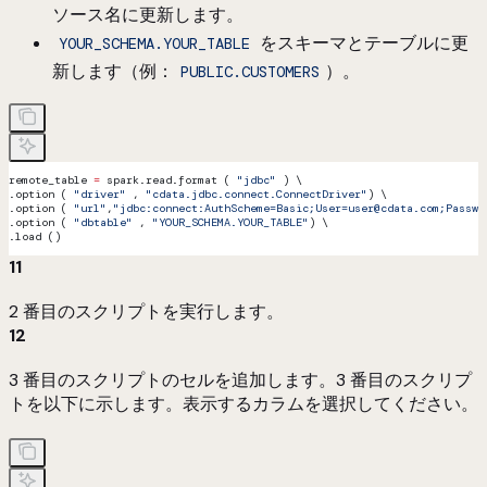
ソース名に更新します。
をスキーマとテーブルに更
YOUR_SCHEMA.YOUR_TABLE
新します（例：
）。
PUBLIC.CUSTOMERS
remote_table 
=
 spark.read.format ( 
"jdbc"
 ) \
.option ( 
"driver"
 , 
"cdata.jdbc.connect.ConnectDriver"
) \
.option ( 
"url"
,
"jdbc:connect:AuthScheme=Basic;User=user@cdata.com;Passwo
.option ( 
"dbtable"
 , 
"YOUR_SCHEMA.YOUR_TABLE"
) \
.load ()
11
2 番目のスクリプトを実行します。
12
3 番目のスクリプトのセルを追加します。3 番目のスクリプ
トを以下に示します。表示するカラムを選択してください。